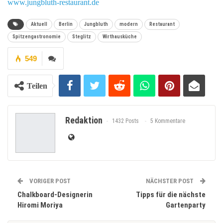
www.jungbluth-restaurant.de
Aktuell
Berlin
Jungbluth
modern
Restaurant
Spitzengastronomie
Steglitz
Wirthausküche
549
Teilen
Redaktion
1432 Posts
5 Kommentare
VORIGER POST
NÄCHSTER POST
Chalkboard-Designerin
Tipps für die nächste
Hiromi Moriya
Gartenparty