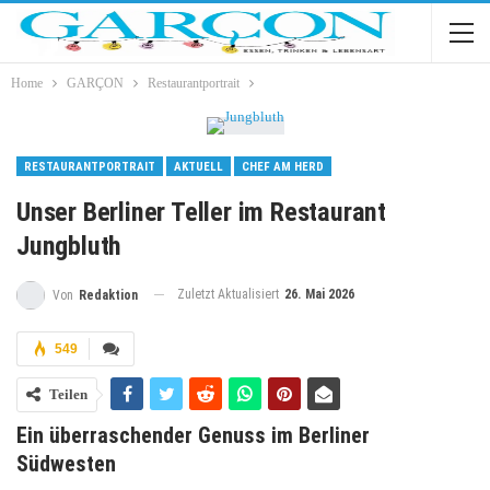
Home
GARÇON
Restaurantportrait
RESTAURANTPORTRAIT
AKTUELL
CHEF AM HERD
Unser Berliner Teller im Restaurant
Jungbluth
Zuletzt Aktualisiert
26. Mai 2026
Von
Redaktion
549
Teilen
Ein überraschender Genuss im Berliner
Südwesten