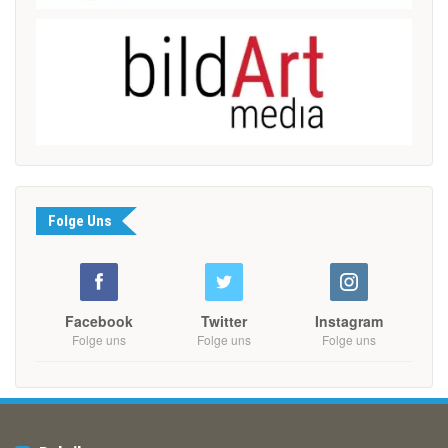
Folge Uns
Facebook
Twitter
Instagram
Folge uns
Folge uns
Folge uns