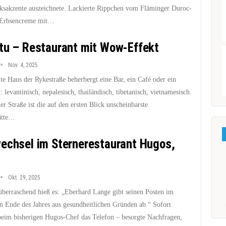
sakzente auszeichnete. Lackierte Rippchen vom Fläminger Duroc-
 Erbsencreme mit…
tu – Restaurant mit Wow-Effekt
Nov. 4, 2025
te Haus der Rykestraße beherbergt eine Bar, ein Café oder ein
: levantinisch, nepalesisch, thailändisch, tibetanisch, vietnamesisch.
er Straße ist die auf den ersten Blick unscheinbarste
ätte…
echsel im Sternerestaurant Hugos,
Okt. 29, 2025
 überraschend hieß es: „Eberhard Lange gibt seinen Posten im
 Ende des Jahres aus gesundheitlichen Gründen ab.“ Sofort
 beim bisherigen Hugos-Chef das Telefon – besorgte Nachfragen,