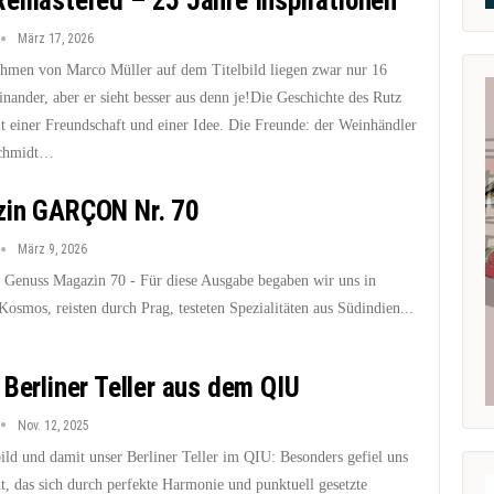
Remastered – 25 Jahre Inspirationen
März 17, 2026
hmen von Marco Müller auf dem Titelbild liegen zwar nur 16
inander, aber er sieht besser aus denn je!Die Geschichte des Rutz
t einer Freundschaft und einer Idee. Die Freunde: der Weinhändler
Schmidt…
in GARÇON Nr. 70
März 9, 2026
nuss Magazin 70 - Für diese Ausgabe begaben wir uns in
osmos, reisten durch Prag, testeten Spezialitäten aus Südindien...
 Berliner Teller aus dem QIU
Nov. 12, 2025
ild und damit unser Berliner Teller im QIU: Besonders gefiel uns
t, das sich durch perfekte Harmonie und punktuell gesetzte