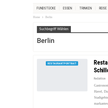
FUNDSTÜCKE
ESSEN
TRINKEN
REISE
Home
Berlin
Suchbegriff Wählen
Berlin
Resta
RESTAURANTPORTRAIT
Schil
Redaktion
Gastronomi
Havel, Da
Stadtgebie
markante