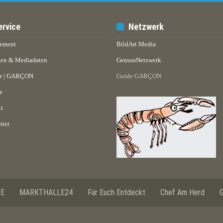
ervice
Netzwerk
ement
BildArt Media
en & Mediadaten
GenussNetzwerk
er | GARÇON
Guide GARÇON
e
t
tter
SE
MARKTHALLE24
Für Euch Entdeckt
Chef Am Herd