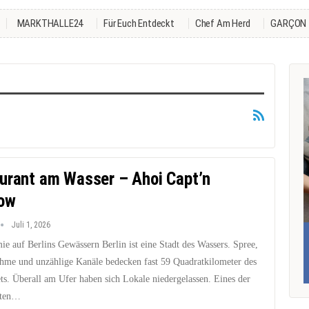
MARKTHALLE24
Für Euch Entdeckt
Chef Am Herd
GARÇON
urant am Wasser – Ahoi Capt’n
low
Juli 1, 2026
e auf Berlins Gewässern Berlin ist eine Stadt des Wassers. Spree,
hme und unzählige Kanäle bedecken fast 59 Quadratkilometer des
ts. Überall am Ufer haben sich Lokale niedergelassen. Eines der
sten…