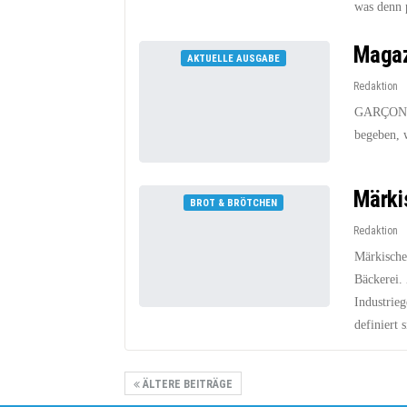
was denn 
Magaz
AKTUELLE AUSGABE
Redaktion
GARÇON Ge
begeben, 
Märki
BROT & BRÖTCHEN
Redaktion
Märkisches
Bäckerei.
Industrie
definiert 
ÄLTERE BEITRÄGE