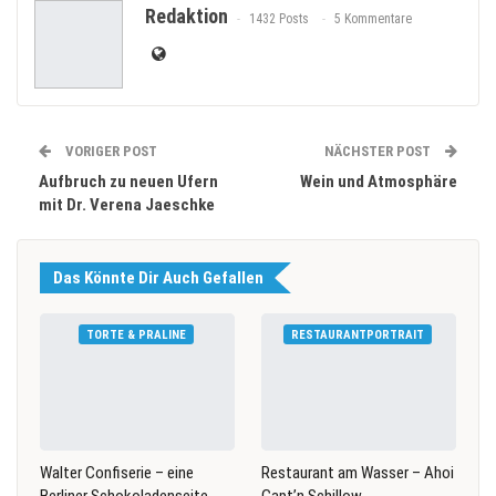
Redaktion
1432 Posts
5 Kommentare
VORIGER POST
NÄCHSTER POST
Aufbruch zu neuen Ufern
Wein und Atmosphäre
mit Dr. Verena Jaeschke
Das Könnte Dir Auch Gefallen
TORTE & PRALINE
RESTAURANTPORTRAIT
Walter Confiserie – eine
Restaurant am Wasser – Ahoi
Berliner Schokoladenseite
Capt’n Schillow