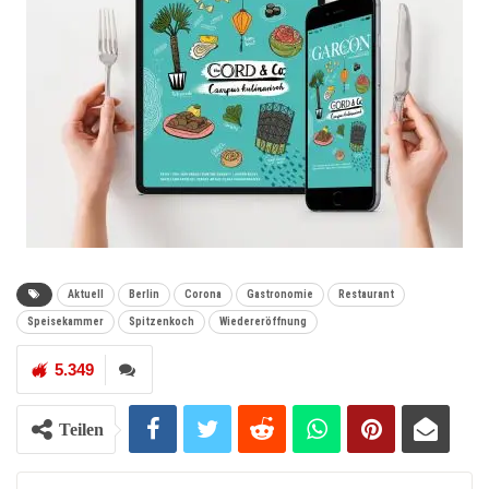
Aktuell
Berlin
Corona
Gastronomie
Restaurant
Speisekammer
Spitzenkoch
Wiedereröffnung
5.349
Teilen