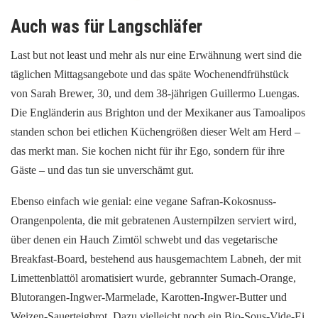
Auch was für Langschläfer
Last but not least und mehr als nur eine Erwähnung wert sind die
täglichen Mittagsangebote und das späte Wochenendfrühstück
von Sarah Brewer, 30, und dem 38-jährigen Guillermo Luengas.
Die Engländerin aus Brighton und der Mexikaner aus Tamoalipos
standen schon bei etlichen Küchengrößen dieser Welt am Herd –
das merkt man. Sie kochen nicht für ihr Ego, sondern für ihre
Gäste – und das tun sie unverschämt gut.
Ebenso einfach wie genial: eine vegane Safran-Kokosnuss-
Orangenpolenta, die mit gebratenen Austernpilzen serviert wird,
über denen ein Hauch Zimtöl schwebt und das vegetarische
Breakfast-Board, bestehend aus hausgemachtem Labneh, der mit
Limettenblattöl aromatisiert wurde, gebrannter Sumach-Orange,
Blutorangen-Ingwer-Marmelade, Karotten-Ingwer-Butter und
Weizen-Sauerteigbrot. Dazu vielleicht noch ein Bio-Sous-Vide-Ei,