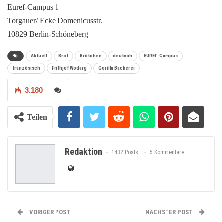
Euref-Campus 1
Torgauer/ Ecke Domenicusstr.
10829 Berlin-Schöneberg
Aktuell
Brot
Brötchen
deutsch
EUREF-Campus
französisch
Frithjof Wodarg
Gorilla Bäckerei
3.180
Teilen
Redaktion
1432 Posts
5 Kommentare
VORIGER POST
NÄCHSTER POST