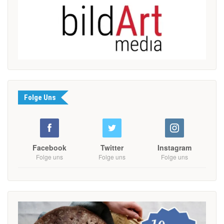
Folge Uns
Facebook
Twitter
Instagram
Folge uns
Folge uns
Folge uns