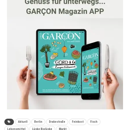
Aktuell
Berlin
Drakestraße
Feinkost
Fisch
Lebensmittel
Lüske Biolüske
Markt