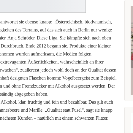
 antwortet sie ebenso knapp: „Österreichisch, biodynamisch,
gkeiten des Terrains, auf das sich auch in Berlin nur wenige
er, Anja Schröder. Diese Liga. Sie kämpfte sich nach oben
n Durchbruch. Ende 2012 begann sie, Produkte einer kleiner
tronomen wurden aufmerksam, die Medien folgten.
extravaganten Äußerlichkeiten, wahrscheinlich an ihrer
achen“, zuallererst jedoch wohl doch an der Qualität dessen,
nhaft designten Flaschen kommt: Vogelbeergeist zum Beispiel,
en und ohne Fremdzucker mit Alkohol ausgesetzt werden. Der
llständig abgegeben haben.
 Alkohol, klar, fruchtig und fein und bezahlbar. Das gilt auch
nnesbeere und Marille. „Qualität statt Fusel“, sagt sie knapp
ächsten Kunden – natürlich mit einem schwarzen Flitzer.