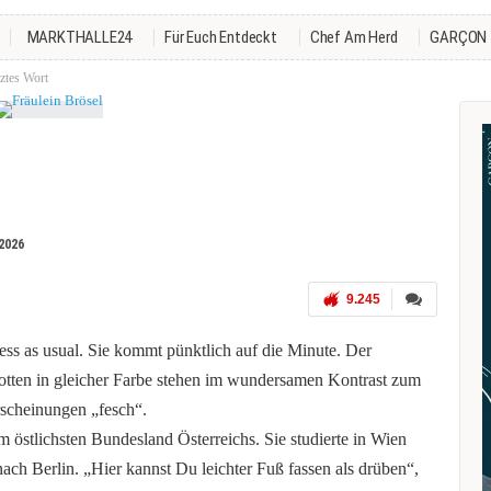
MARKTHALLE24
Für Euch Entdeckt
Chef Am Herd
GARÇON
tztes Wort
2026
9.245
ess as usual. Sie kommt pünktlich auf die Minute. Der
tten in gleicher Farbe stehen im wundersamen Kontrast zum
rscheinungen „fesch“.
 östlichsten Bundesland Österreichs. Sie studierte in Wien
ch Berlin. „Hier kannst Du leichter Fuß fassen als drüben“,