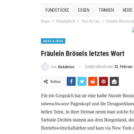
FUNDSTÜCKE
ESSEN
TRINKEN
REISE
Home
Markthalle24
Nass & Fass
Fräulein Brösels le
NASS & FASS
Fräulein Brösels letztes Wort
Zuletzt Aktualisiert
22. Februar 
Von
Redaktion
Teilen
Für ein Gespräch hat sie eine halbe Stunde Busin
rabenschwarze Pagenkopf und die Designerklamo
hellen Teint. In ihrer Heimat nennt man solche E
Stefanie Drobits stammt aus dem Burgenland, dem
Betriebswirtschaftslehre und kam via New York na