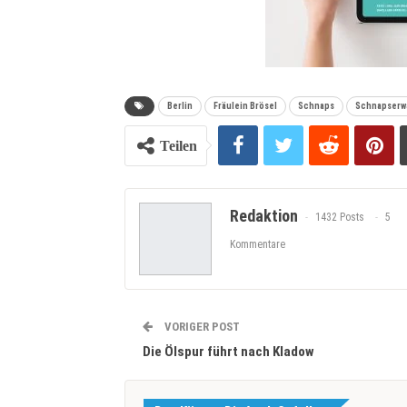
Berlin
Fräulein Brösel
Schnaps
Schnapserw
Teilen
Redaktion
1432 Posts
5
Kommentare
VORIGER POST
Die Ölspur führt nach Kladow