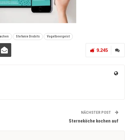
achen
Stefanie Drobits
Vogelbeergeist
9.245
NÄCHSTER POST
Sterneköche kochen auf