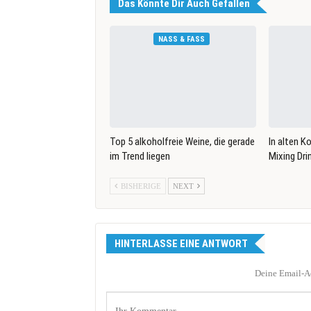
Das Könnte Dir Auch Gefallen
NASS & FASS
Top 5 alkoholfreie Weine, die gerade
In alten K
im Trend liegen
Mixing Dri
BISHERIGE
NEXT
HINTERLASSE EINE ANTWORT
Deine Email-Ad