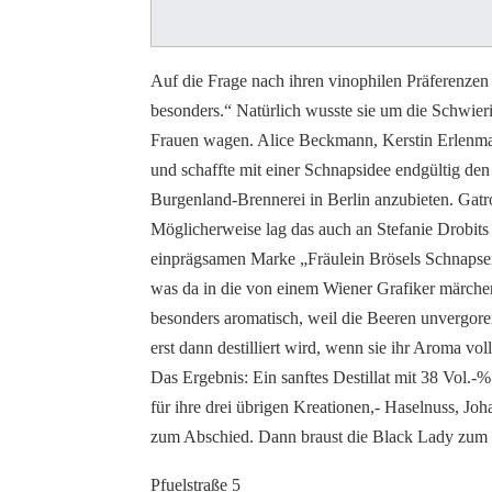
Auf die Frage nach ihren vinophilen Präferenzen
besonders.“ Natürlich wusste sie um die Schwieri
Frauen wagen. Alice Beckmann, Kerstin Erlenmai
und schaffte mit einer Schnapsidee endgültig de
Burgenland-Brennerei in Berlin anzubieten. Ga
Möglicherweise lag das auch an Stefanie Drobits 
einprägsamen Marke „Fräulein Brösels Schnapserw
was da in die von einem Wiener Grafiker märche
besonders aromatisch, weil die Beeren unvergor
erst dann destilliert wird, wenn sie ihr Aroma vo
Das Ergebnis: Ein sanftes Destillat mit 38 Vol.-%
für ihre drei übrigen Kreationen,- Haselnuss, Joha
zum Abschied. Dann braust die Black Lady zum n
Pfuelstraße 5