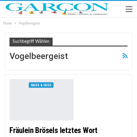
Home
Vogelbeergeist
Suchbegriff Wählen
Vogelbeergeist
NASS & FASS
Fräulein Brösels letztes Wort