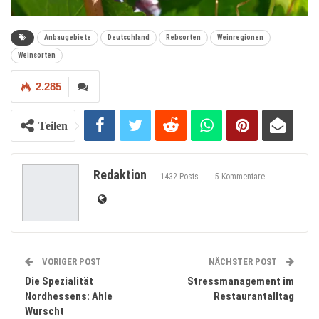
Anbaugebiete
Deutschland
Rebsorten
Weinregionen
Weinsorten
2.285
Teilen
Redaktion
1432 Posts
5 Kommentare
VORIGER POST
NÄCHSTER POST
Die Spezialität
Stressmanagement im
Nordhessens: Ahle
Restaurantalltag
Wurscht