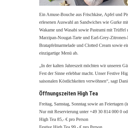
Ein Amuse-Bouche aus Frischkäse, Apfel und Pista
erlesenen Auswahl an Sandwiches wie Gurke mit 
Wakame und Wasabi sowie Pastrami mit Trüffel u
Marzipan-Nougat-Tarte und Earl-Grey-Zitronen-
Bratapfelmarmelade und Clotted Cream sowie ein
einzigartige Menü ab.
„In der kalten Jahreszeit möchten wir unseren G
Fest der Sinne erlebbar macht. Unser Festive Hig
saisonalen Köstlichkeiten verwöhnen“, sagt Dani
Öffnungszeiten High Tea
Freitag, Samstag, Sonntag sowie an Feiertagen (
Nur mit Reservierung unter +49 30 814 000 0 od
High Tea 85,- € pro Person
Festive High Tea 99,- € pro Person