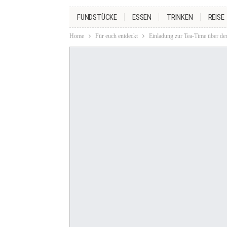
FUNDSTÜCKE
ESSEN
TRINKEN
REISE
Home
Für euch entdeckt
Einladung zur Tea-Time über de