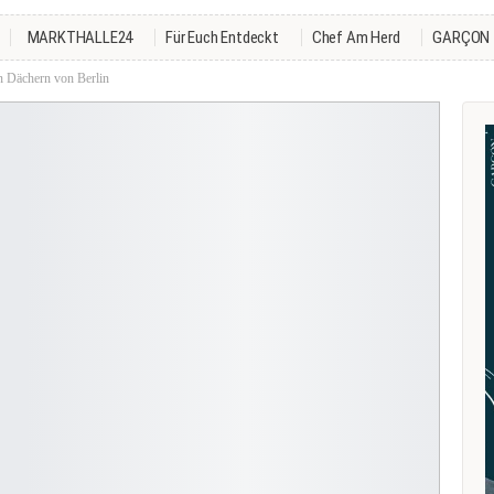
MARKTHALLE24
Für Euch Entdeckt
Chef Am Herd
GARÇON
n Dächern von Berlin