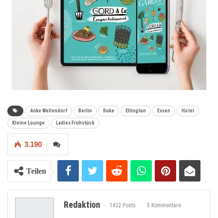
Anke Wellendorf
Berlin
Duke
Ellington
Essen
Hotel
Kleine Lounge
Ladies Frühstück
3.190
Teilen
Redaktion
1432 Posts
5 Kommentare