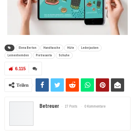
Elena Berton
Handtasche
Hüte
Lederjacken
Leinenhemden
Pietrasanta
Schuhe
6.115
Teilen
Betreuer
27 Posts
0 Kommentare