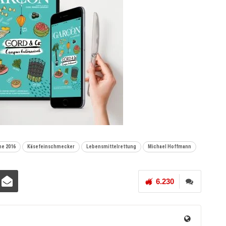
e 2016
Käsefeinschmecker
Lebensmittelrettung
Michael Hoffmann
6.230