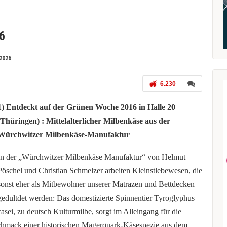
6
2026
6.230
1) Entdeckt auf der Grünen Woche 2016 in Halle 20
(Thüringen) : Mittelalterlicher Milbenkäse aus der
Würchwitzer Milbenkäse-Manufaktur
In der „Würchwitzer Milbenkäse Manufaktur“ von Helmut
Pöschel und Christian Schmelzer arbeiten Kleinstlebewesen, die
sonst eher als Mitbewohner unserer Matrazen und Bettdecken
gedultdet werden: Das domestizierte Spinnentier Tyroglyphus
casei, zu deutsch Kulturmilbe, sorgt im Alleingang für die
hmack einer historischen Magerquark-Käsespezie aus dem