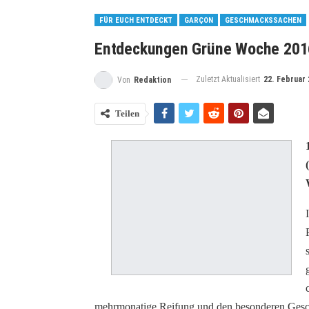
FÜR EUCH ENTDECKT
GARÇON
GESCHMACKSSACHEN
Entdeckungen Grüne Woche 201
Zuletzt Aktualisiert
22. Februar 
Von
Redaktion
Teilen
mehrmonatige Reifung und den besonderen Gesc