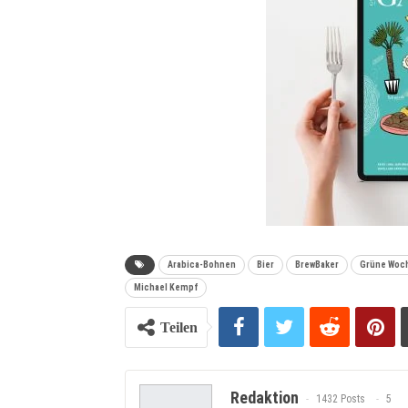
Arabica-Bohnen
Bier
BrewBaker
Grüne Woch
Michael Kempf
Teilen
Redaktion
1432 Posts
5