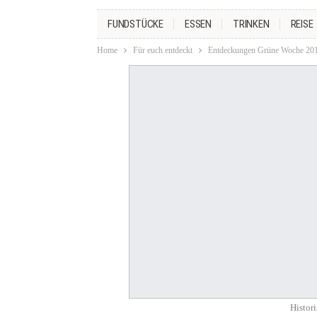
FUNDSTÜCKE
ESSEN
TRINKEN
REISE
Home
Für euch entdeckt
Entdeckungen Grüne Woche 20
Histor