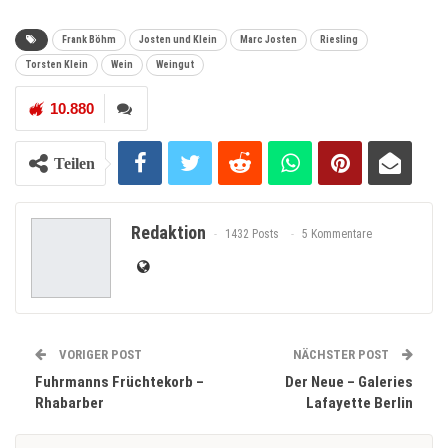
Frank Böhm
Josten und Klein
Marc Josten
Riesling
Torsten Klein
Wein
Weingut
10.880
Teilen
Redaktion
1432 Posts
5 Kommentare
VORIGER POST
NÄCHSTER POST
Fuhrmanns Früchtekorb –
Der Neue – Galeries
Rhabarber
Lafayette Berlin