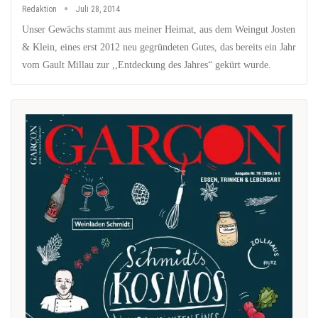
Redaktion
Juli 28, 2014
Unser Gewächs stammt aus meiner Heimat, aus dem Weingut Josten
& Klein, eines erst 2012 neu gegründeten Gutes, das bereits ein Jahr
vom Gault Millau zur ,,Entdeckung des Jahres“ gekürt wurde.