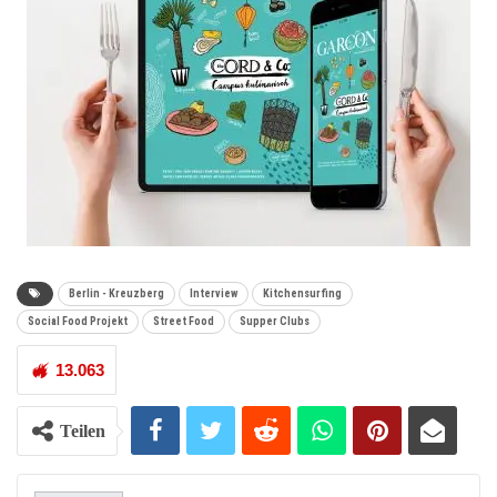
Berlin - Kreuzberg
Interview
Kitchensurfing
Social Food Projekt
Street Food
Supper Clubs
13.063
Teilen