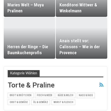
Maries Welt – Muya
Konditorei Wittwer &
Pralinen
Winkelmann
Anais stellt vor:
Herren der Ringe – Die
Calissons – Wie in der
Baumkuchenprofis
Provence
Kategorie Wählen
Torte & Praline
BROT & BRÖTCHEN
FISCH & MEER
KÄSE & MILCH
NASS & FASS
OBST & GEMÜSE
ÖL & GEWÜRZ
WURST & FLEISCH