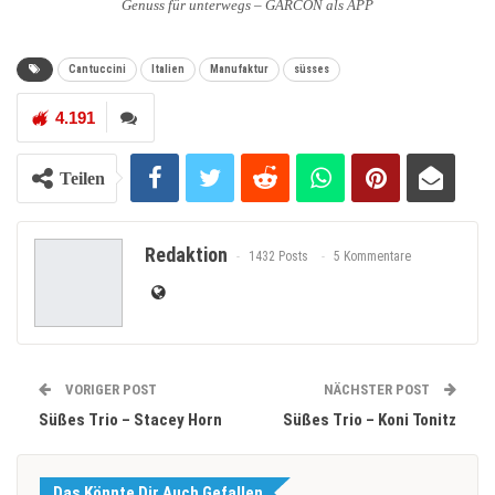
Genuss für unterwegs – GARCON als APP
Cantuccini
Italien
Manufaktur
süsses
4.191
Teilen
Redaktion
1432 Posts
5 Kommentare
VORIGER POST
NÄCHSTER POST
Süßes Trio – Stacey Horn
Süßes Trio – Koni Tonitz
Das Könnte Dir Auch Gefallen