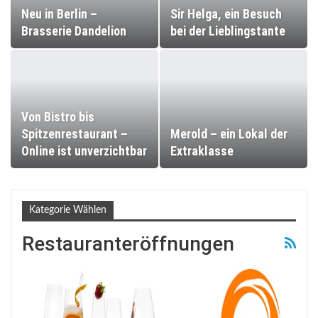
Neu in Berlin –
Sir Helga, ein Besuch
Brasserie Dandelion
bei der Lieblingstante
Von Bistro bis
Spitzenrestaurant –
Merold – ein Lokal der
Online ist unverzichtbar
Extraklasse
Kategorie Wählen
Restauranteröffnungen