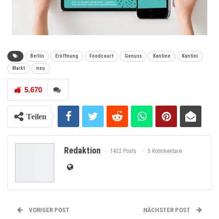
Berlin
Eröffnung
Foodcourt
Genuss
Kantine
Kantini
Markt
neu
5.670
Teilen
Redaktion
1432 Posts
5 Kommentare
VORIGER POST
NÄCHSTER POST