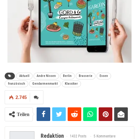
Aktuell
Andre Nissen
Berlin
Brasserie
Essen
französisch
Gendarmenmarkt
Klassiker
2.745
Teilen
Redaktion
1432 Posts
5 Kommentare