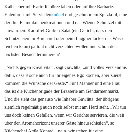
Kalbsleber mit Kartoffelpüree laben oder auf ihre Barbarie-
Entenbrust mit Servietten
knödel
und geschmortem Spitzkohl, eine
der drei Flammkuchenkreationen und das Wiener Schnitzel mit
lauwarmem Kartoffel-Gurken-Salat (ein Gericht, dass den
Schnitzeleien im Borchardt oder beim Laggner locker das Wasser
reichen kann) partout nicht verzichten wollen und schon den
nächsten Besuch terminieren?
„Nichts gegen Kreativität“, sagt Gawlitta, „und volles Verständnis
dafür, dass Köche auch für ihr eigenes Ego kochen, aber zuerst
kommen die Wünsche der Gäste.“ Fünf Männer und eine Frau –
das ist die Küchenbrigade der Brasserie am Gendarmenmarkt.
Und die sieht das genauso wie Inhaber Gawlitta, der übrigens
ziemlich regelmäßig auch noch selbst mit am Herd steht. „Wir tun
uns doch keinen Gefallen, wenn wir Gerichte servieren, die weit
über den Aromahorizont unserer Gäste hinausschießen“, so
Küchenchef Attila Konrad, „nein, wir stehen für eine