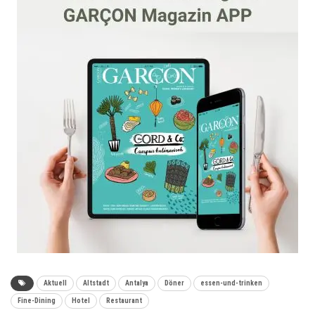
Aktuell
Altstadt
Antalya
Döner
essen-und-trinken
Fine-Dining
Hotel
Restaurant