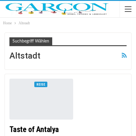
Home
Altstadt
Suchbegriff Wählen
Altstadt
REISE
Taste of Antalya