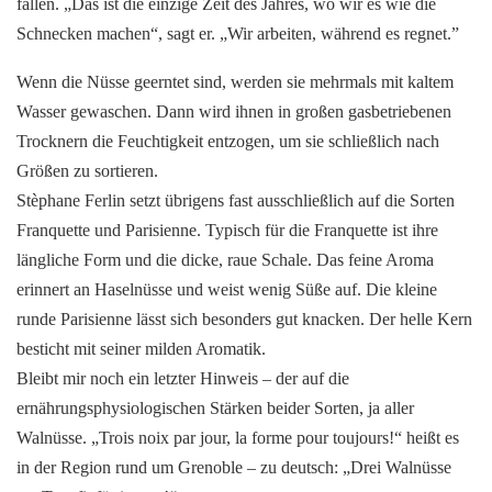
fallen. „Das ist die einzige Zeit des Jahres, wo wir es wie die
Schnecken machen“, sagt er. „Wir arbeiten, während es regnet.”
Wenn die Nüsse geerntet sind, werden sie mehrmals mit kaltem
Wasser gewaschen. Dann wird ihnen in großen gasbetriebenen
Trocknern die Feuchtigkeit entzogen, um sie schließlich nach
Größen zu sortieren.
Stèphane Ferlin setzt übrigens fast ausschließlich auf die Sorten
Franquette und Parisienne. Typisch für die Franquette ist ihre
längliche Form und die dicke, raue Schale. Das feine Aroma
erinnert an Haselnüsse und weist wenig Süße auf. Die kleine
runde Parisienne lässt sich besonders gut knacken. Der helle Kern
besticht mit seiner milden Aromatik.
Bleibt mir noch ein letzter Hinweis – der auf die
ernährungsphysiologischen Stärken beider Sorten, ja aller
Walnüsse. „Trois noix par jour, la forme pour toujours!“ heißt es
in der Region rund um Grenoble – zu deutsch: „Drei Walnüsse