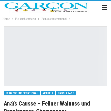
Home
Für euch entdeckt
Feinkost international
FEINKOST INTERNATIONAL
AKTUELL
NASS & FASS
Anaïs Causse – Feliner Walnuss und