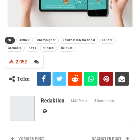
Aktuell
Champagner
Feinkost international
Feliner
Grenoble
news
trinken
Walnuss
2.052
Teilen
Redaktion
1432 Posts
5 Kommentare
VORIGER POST
NÄCHSTER POST