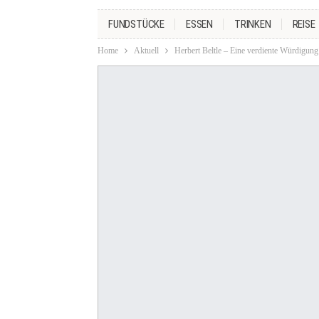
FUNDSTÜCKE
ESSEN
TRINKEN
REISE
Home
Aktuell
Herbert Beltle – Eine verdiente Würdigung