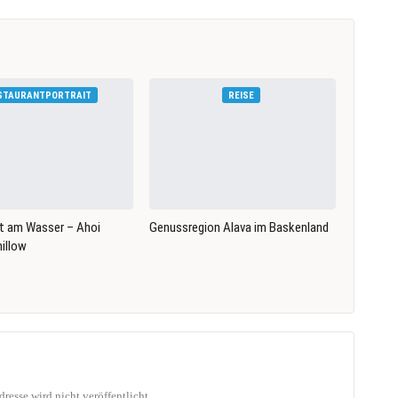
STAURANTPORTRAIT
REISE
t am Wasser – Ahoi
Genussregion Alava im Baskenland
illow
resse wird nicht veröffentlicht.