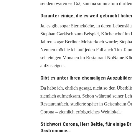
seitdem waren es 162, summa summarum dürften e
Darunter einige, die es weit gebracht habe
Ja, es gibt sogar Sterneköche, in deren Lebenslä
Stephan Garkisch zum Beispiel, Küchenchef im B
Jahren sogar Berliner Meisterkoch wurde; Stepha
Nennen möchte ich auf jeden Fall auch Tim Tann
seit einigen Monaten im Restaurant NoName Küche
aufzusteigen.
Gibt es unter Ihren ehemaligen Auszubild
Da habe ich, ehrlich gesagt, nicht so den Überb
ziemlich aufmerksam. Schon während seiner Lehr
Restaurantfach, studierte später in Geisenheim Ö
Corona – ziemlich erfolgreiches Weinlokal.
Stichwort Corona, Herr Beltle, für einige B
Gastronomie…