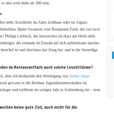
s also weit mehr als 200 sein.
n.
ufen steht: Kochlehre im Alten Zollhaus oder im Aigner.
ieberbau; Björn Swanson vom Restaurant Faelt, der vor zwei
n? Philipp Liebisch, der inzwischen im Harz am Herd steht.
enberger, der erstmals im Eins44 auf sich aufmerksam machte,
nchef ist und durchaus das Zeug hat, mal in die Sterneliga
enden im Restaurantfach auch solche Leuchttürme?
lick, aber ich beobachte den Werdegang von
Serhat Aktas
zeit gewann er die Berliner Jugendmeisterschaften im
nologie und eröffnete im vorigen Jahr in Schöneberg ein – trotz
ranchen keine gute Zeit, auch nicht für die