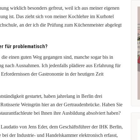
ung wirklich besonders gefreut, weil ich aus meiner eigenen
ung ist. Das zieht sich von meiner Kochlehre im Kurhotel
achschule, an der ich die Prüfung zum Küchenmeister abgelegt
her für problematisch?
r, die einen guten Weg gegangen sind, manche sogar bis in
g nach Ausnahmen. Ich jedenfalls plädiere aus Erfahrung für
 Erfordernissen der Gastronomie in der heutigen Zeit
ständigkeit gestartet, haben jahrelang in Berlin drei
e Rotisserie Weingrün hier an der Gertraudenbrücke. Haben Sie
aurantfachleute bei Ihnen ihre Ausbildung absolviert haben?
ie Laudatio von Jens Eder, dem Geschäftsführer der IHK Berlin,
 bei der Industrie- und Handelskammer elektronisch erfasst,