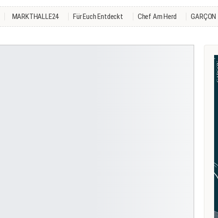
MARKTHALLE24
Für Euch Entdeckt
Chef Am Herd
GARÇON