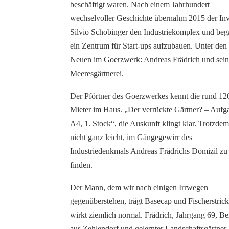
beschäftigt waren. Nach einem Jahrhundert
wechselvoller Geschichte übernahm 2015 der Inv
Silvio Schobinger den Industriekomplex und beg
ein Zentrum für Start-ups aufzubauen. Unter den
Neuen im Goerzwerk: Andreas Frädrich und sei
Meeresgärtnerei.
Der Pförtner des Goerzwerkes kennt die rund 12
Mieter im Haus. „Der verrückte Gärtner? – Aufg
A4, 1. Stock“, die Auskunft klingt klar. Trotzdem 
nicht ganz leicht, im Gängegewirr des
Industriedenkmals Andreas Frädrichs Domizil zu
finden.
Der Mann, dem wir nach einigen Irrwegen
gegenüberstehen, trägt Basecap und Fischerstric
wirkt ziemlich normal. Frädrich, Jahrgang 69, Be
aus Zehlendorf und gelernter Landschaftsgärtner