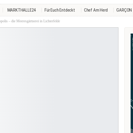
MARKTHALLE24
Für Euch Entdeckt
Chef Am Herd
GARÇON
polis – die Meeresgärtnerei in Lichterfelde