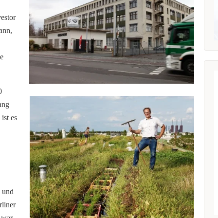
estor
ann,
ne
0
ang
ist es
k und
rliner
, war