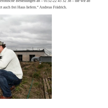
fonische Bestellungen an – 0152-22 45 32 38 – die wir ab
 auch frei Haus liefern.“ Andreas Frädrich.