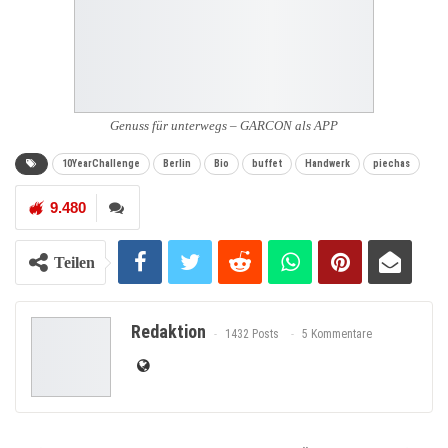
Genuss für unterwegs – GARCON als APP
10YearChallenge
Berlin
Bio
buffet
Handwerk
piechas
9.480
Teilen
Redaktion
1432 Posts
5 Kommentare