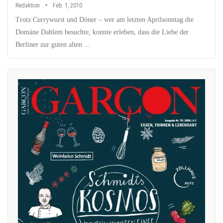
Redaktion
Feb. 1, 2010
Trotz Currywurst und Döner – wer am letzten Aprilsonntag die
Domäne Dahlem besuchte, konnte erleben, dass die Liebe der
Berliner zur guten alten ...