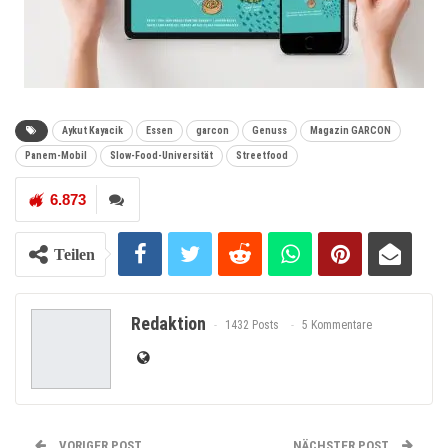
Aykut Kayacik
Essen
garcon
Genuss
Magazin GARCON
Panem-Mobil
Slow-Food-Universität
Streetfood
6.873
Teilen
Redaktion
1432 Posts
5 Kommentare
VORIGER POST
NÄCHSTER POST