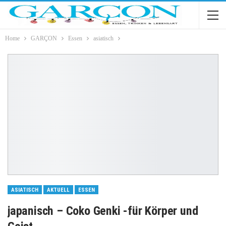
Home
GARÇON
Essen
asiatisch
ASIATISCH
AKTUELL
ESSEN
japanisch – Coko Genki -für Körper und