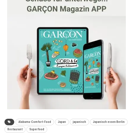
Alabama-Comfort-Food
Japan
japanisch
Japanisch essen Berlin
Restaurant
Superfood