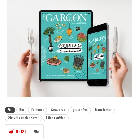
Bio
Feinkost
Gewuerze
glutenfrei
Manufaktur
Ölmühle an der Havel
Pflanzenölen
8.021