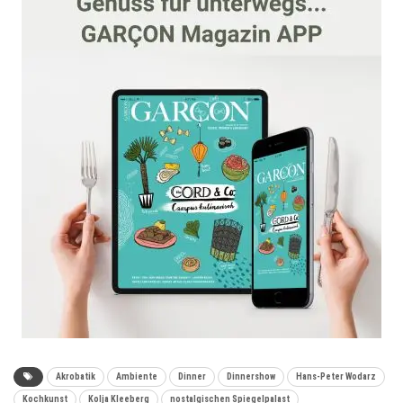
Akrobatik
Ambiente
Dinner
Dinnershow
Hans-Peter Wodarz
Kochkunst
Kolja Kleeberg
nostalgischen Spiegelpalast