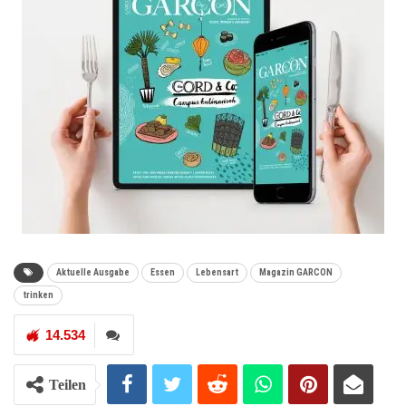
Aktuelle Ausgabe
Essen
Lebensart
Magazin GARCON
trinken
14.534
Teilen