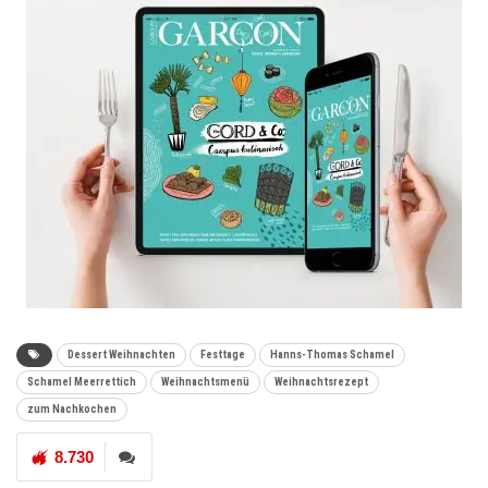
Dessert Weihnachten
Festtage
Hanns-Thomas Schamel
Schamel Meerrettich
Weihnachtsmenü
Weihnachtsrezept
zum Nachkochen
8.730