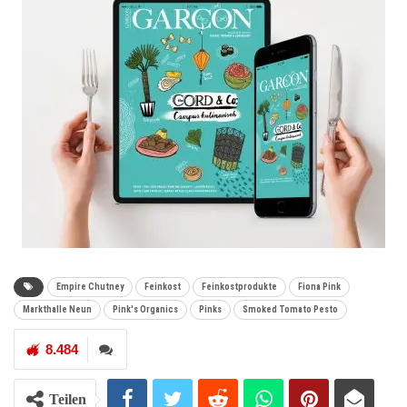
Empire Chutney
Feinkost
Feinkostprodukte
Fiona Pink
Markthalle Neun
Pink's Organics
Pinks
Smoked Tomato Pesto
8.484
Teilen