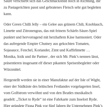
Säure verschiebt sich das Geschmacksbild noch in Richtung, die
zu Pastagerichten passt und gebratenes Fleisch sehr gut begleiten
kann.
Oder Green Chilli Jelly – ein Gelee aus grünem Chili, Knoblauch,
Limette und Zitronengras, das mit feinem Schärfe-Säure-Spiel
punktet und hervorragend mit herzhaftem Käse harmoniert. Oder
das aufregende Empire Chutney aus gekochten Tomaten,
Sojasauce, Fenchel, Koriander, Zimt und Kaffirlimette …
Monika, Irzik und ihr Partner , der sich Mr. Pink’s nennen lässt,
präsentieren insgesamt elf dieser pikanten Speisenbegleiter oder
Würzmittel.
Hergestellt werden sie in einer Manufaktur auf der Isle of Wight,
einer der Südküste des britischen Festlandes vorgelagerten Insel,
vom Golfstrom verwöhnt und von den Beatles musikalisch
geadelt: „Ticket to Ryde“ ist eine Fahrkarte zum Inselort Ryde.
Hier gründete Fiona Pink vor fünf Jahren ihr Unternehmen Pink’s