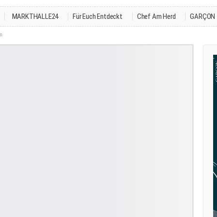
MARKTHALLE24
Für Euch Entdeckt
Chef Am Herd
GARÇON
n