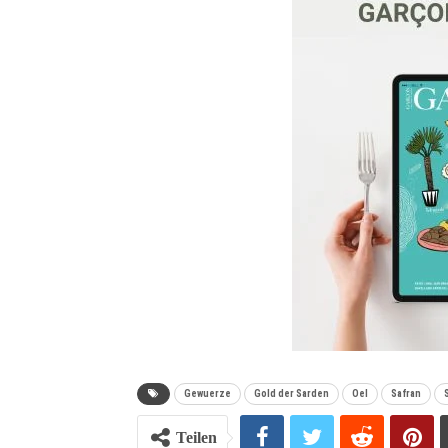
Gewuerze
Gold der Sarden
Oel
Safran
Teilen