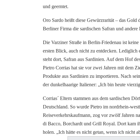
und geerntet.
Oro Sardo heißt diese Gewürzrarität – das Gold 
Berliner Firma die sardischen Safran und andere P
Die Varziner Straße in Berlin-Friedenau ist keine
ersten Blick, auch nicht zu entdecken. Lediglich 
steht dort, Safran aus Sardinien. Auf dem Hof 
Pietro Corrias hat sie vor zwei Jahren mit dem Z
Produkte aus Sardinien zu importieren. Nach sein
der dunkelhaarige Italiener: „Ich bin heute vierz
Corrias´ Eltern stammen aus dem sardischen Dörf
Deutschland. So wurde Pietro im nordrhein-westf
Reiseverkehrskaufmann, zog vor zwölf Jahren nac
di Bacco, Borchardt und Grill Royal. Dort kam i
holen. „Ich hätte es nicht getan, wenn ich nicht 