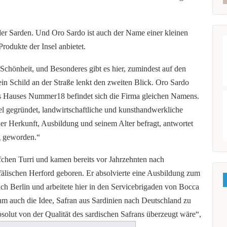
der Sarden. Und Oro Sardo ist auch der Name einer kleinen
rodukte der Insel anbietet.
 Schönheit, und Besonderes gibt es hier, zumindest auf den
ein Schild an der Straße lenkt den zweiten Blick. Oro Sardo
des Hauses Nummer18 befindet sich die Firma gleichen Namens.
iel gegründet, landwirtschaftliche und kunsthandwerkliche
er Herkunft, Ausbildung und seinem Alter befragt, antwortet
ig geworden.“
chen Turri und kamen bereits vor Jahrzehnten nach
älischen Herford geboren. Er absolvierte eine Ausbildung zum
h Berlin und arbeitete hier in den Servicebrigaden von Bocca
hm auch die Idee, Safran aus Sardinien nach Deutschland zu
absolut von der Qualität des sardischen Safrans überzeugt wäre“,