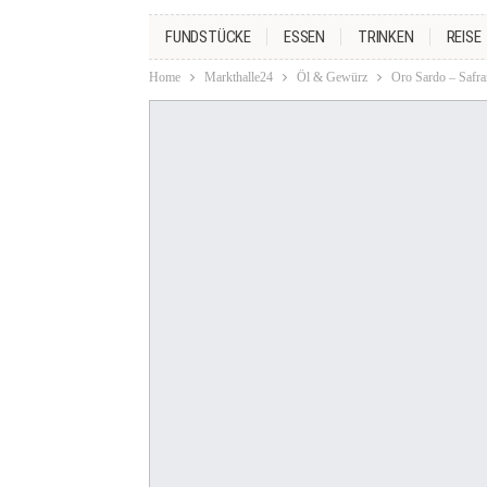
FUNDSTÜCKE
ESSEN
TRINKEN
REISE
Home
Markthalle24
Öl & Gewürz
Oro Sardo – Safra