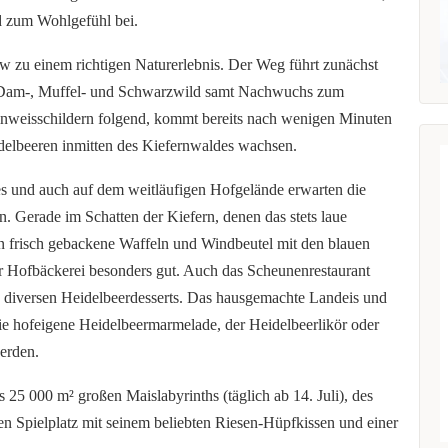
d zum Wohlgefühl bei.
ow zu einem richtigen Naturerlebnis. Der Weg führt zunächst
, Dam-, Muffel- und Schwarzwild samt Nachwuchs zum
nweisschildern folgend, kommt bereits nach wenigen Minuten
idelbeeren inmitten des Kiefernwaldes wachsen.
es und auch auf dem weitläufigen Hofgelände erwarten die
. Gerade im Schatten der Kiefern, denen das stets laue
n frisch gebackene Waffeln und Windbeutel mit den blauen
r Hofbäckerei besonders gut. Auch das Scheunenrestaurant
d diversen Heidelbeerdesserts. Das hausgemachte Landeis und
die hofeigene Heidelbeermarmelade, der Heidelbeerlikör oder
werden.
25 000 m² großen Maislabyrinths (täglich ab 14. Juli), des
en Spielplatz mit seinem beliebten Riesen-Hüpfkissen und einer