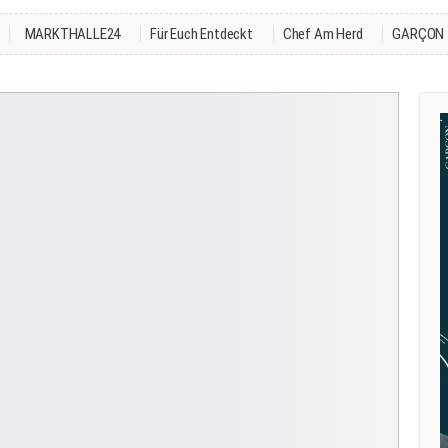
MARKTHALLE24
Für Euch Entdeckt
Chef Am Herd
GARÇON