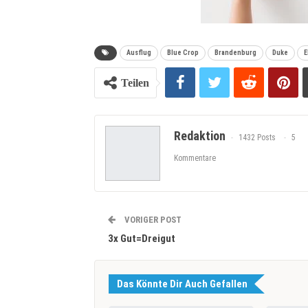
Ausflug
Blue Crop
Brandenburg
Duke
E
Teilen
Redaktion
1432 Posts
5
Kommentare
VORIGER POST
3x Gut=Dreigut
Das Könnte Dir Auch Gefallen