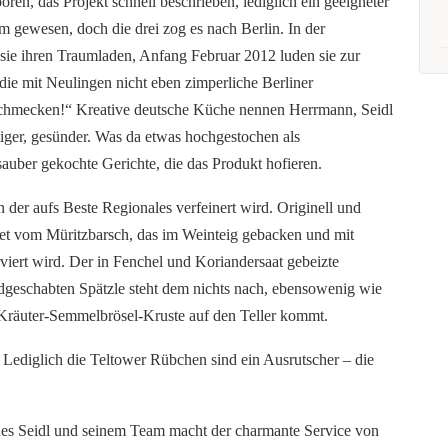
ren, das Projekt schnell beschrieben, lediglich ein geeigneter
m gewesen, doch die drei zog es nach Berlin. In der
ie ihren Traumladen, Anfang Februar 2012 luden sie zur
 die mit Neulingen nicht eben zimperliche Berliner
 schmecken!“ Kreative deutsche Küche nennen Herrmann, Seidl
tiger, gesünder. Was da etwas hochgestochen als
sauber gekochte Gerichte, die das Produkt hofieren.
 der aufs Beste Regionales verfeinert wird. Originell und
Filet vom Müritzbarsch, das im Weinteig gebacken und mit
viert wird. Der in Fenchel und Koriandersaat gebeizte
dgeschabten Spätzle steht dem nichts nach, ebensowenig wie
 Kräuter-Semmelbrösel-Kruste auf den Teller kommt.
Lediglich die Teltower Rübchen sind ein Ausrutscher – die
es Seidl und seinem Team macht der charmante Service von