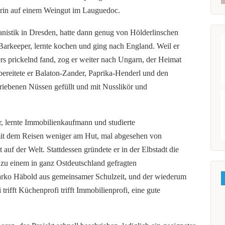
iterin auf einem Weingut im Lauguedoc.
anistik in Dresden, hatte dann genug von Hölderlinschen
rkeeper, lernte kochen und ging nach England. Weil er
rs prickelnd fand, zog er weiter nach Ungarn, der Heimat
bereitete er Balaton-Zander, Paprika-Henderl und den
riebenen Nüssen gefüllt und mit Nusslikör und
r, lernte Immobilienkaufmann und studierte
mit dem Reisen weniger am Hut, mal abgesehen von
t auf der Welt. Stattdessen gründete er in der Elbstadt die
 zu einem in ganz Ostdeutschland gefragten
rko Häbold aus gemeinsamer Schulzeit, und der wiederum
trifft Küchenprofi trifft Immobilienprofi, eine gute