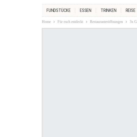
FUNDSTÜCKE
ESSEN
TRINKEN
REISE
Home
Für euch entdeckt
Restauranteröffnungen
3x G