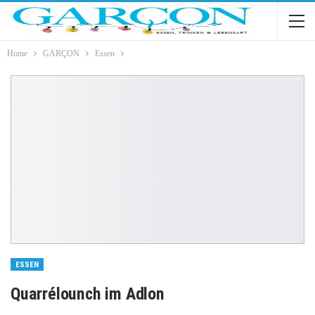
Home
GARÇON
Essen
ESSEN
Quarrélounch im Adlon