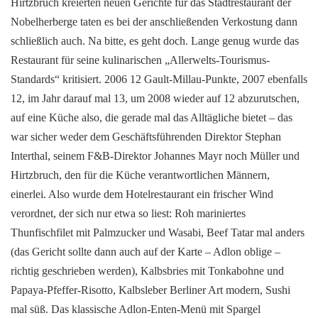
Hirtzbruch kreierten neuen Gerichte für das Stadtrestaurant der
Nobelherberge taten es bei der anschließenden Verkostung dann
schließlich auch. Na bitte, es geht doch. Lange genug wurde das
Restaurant für seine kulinarischen „Allerwelts-Tourismus-
Standards“ kritisiert. 2006 12 Gault-Millau-Punkte, 2007 ebenfalls
12, im Jahr darauf mal 13, um 2008 wieder auf 12 abzurutschen,
auf eine Küche also, die gerade mal das Alltägliche bietet – das
war sicher weder dem Geschäftsführenden Direktor Stephan
Interthal, seinem F&B-Direktor Johannes Mayr noch Müller und
Hirtzbruch, den für die Küche verantwortlichen Männern,
einerlei. Also wurde dem Hotelrestaurant ein frischer Wind
verordnet, der sich nur etwa so liest: Roh mariniertes
Thunfischfilet mit Palmzucker und Wasabi, Beef Tatar mal anders
(das Gericht sollte dann auch auf der Karte – Adlon oblige –
richtig geschrieben werden), Kalbsbries mit Tonkabohne und
Papaya-Pfeffer-Risotto, Kalbsleber Berliner Art modern, Sushi
mal süß. Das klassische Adlon-Enten-Menü mit Spargel