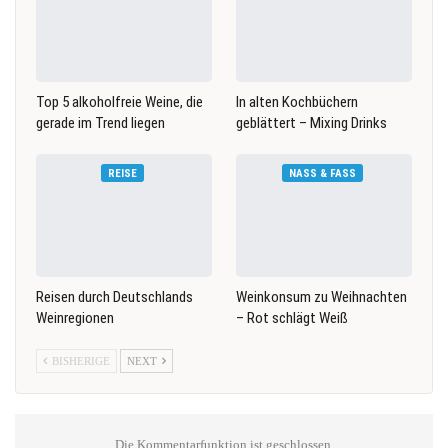
Top 5 alkoholfreie Weine, die
In alten Kochbüchern
gerade im Trend liegen
geblättert – Mixing Drinks
REISE
NASS & FASS
Reisen durch Deutschlands
Weinkonsum zu Weihnachten
Weinregionen
– Rot schlägt Weiß
BISHERIGE
NEXT
Die Kommentarfunktion ist geschlossen.