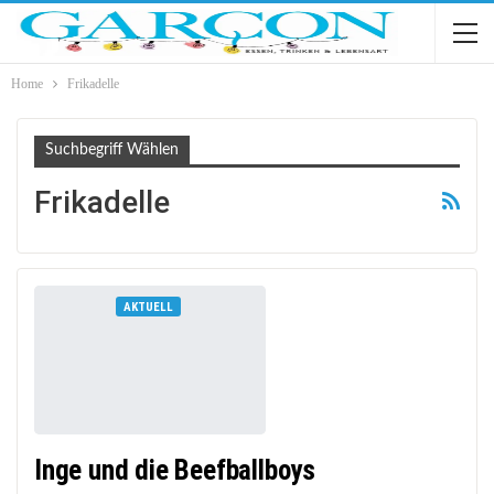
Home
Frikadelle
Suchbegriff Wählen
Frikadelle
AKTUELL
Inge und die Beefballboys