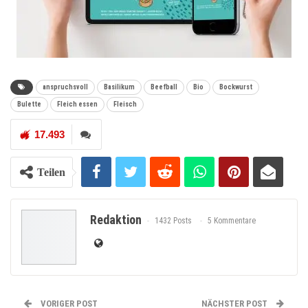
anspruchsvoll
Basilikum
Beefball
Bio
Bockwurst
Bulette
Fleich essen
Fleisch
17.493
Teilen
Redaktion
1432 Posts
5 Kommentare
VORIGER POST
NÄCHSTER POST