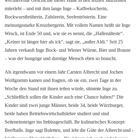
wechselvolle Geschichte dieser Halle in den letzten Jahrzenten
miterlebt – und mit ihm lange Inge – Kaffeekocherin,
Bockwurstbrüherin, Zuhörerin, Seelentrösterin. Eine
meinungsstarke Kreuzbergerin. Mit vollem Namen heißt sie Inge
Wruck, ist Ende 50 und, wie sie es nennt, die „Hallenälteste“.
„Keiner ist länger hier als ick“, sagt sie, „außer Aldi.“ Seit 25
Jahren verkauft Inge Bock- und Wiener Würste, Bier und Brause
– was der hungrige und durstige Mensch eben so braucht.
Als irgendwann vor einem Jahr Carsten Albrecht und Jochen
Wolfgramm kamen und fragten, ob sie ein, zwei Tage in der
Woche den Stand mit ihnen teilen würde, stimmte Inge zu.
„Schließlich sollen die Kinder auch eine Chance haben!“ Die
Kinder sind zwei junge Männer, beide 34, beide Würzburger,
beide haben Betriebswirtschaftslehre studiert und sind
Seiteneinsteiger ins Imbissgeschäft. Ihr kulinarisches Konzept:
Beefballs. Inge sagt Buletten, und lebt die Güte der Albrecht-und -