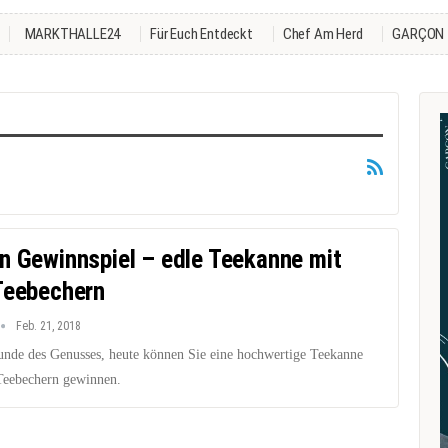
MARKTHALLE24
Für Euch Entdeckt
Chef Am Herd
GARÇON
n Gewinnspiel – edle Teekanne mit
Teebechern
Feb. 21, 2018
unde des Genusses, heute können Sie eine hochwertige Teekanne
Teebechern gewinnen.