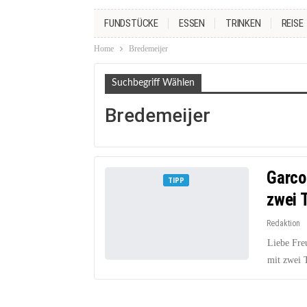
FUNDSTÜCKE
ESSEN
TRINKEN
REISE
Home
Bredemeijer
Suchbegriff Wählen
Bredemeijer
Garco
TIPP
zwei 
Redaktion
Liebe Fre
mit zwei 