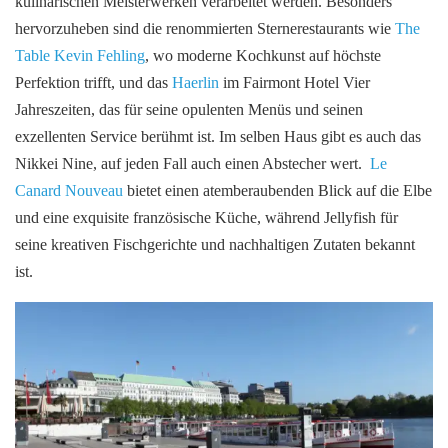
kulinarischen Meisterwerken verarbeitet werden. Besonders
hervorzuheben sind die renommierten Sternerestaurants wie
The
Table Kevin Fehling
, wo moderne Kochkunst auf höchste
Perfektion trifft, und das
Haerlin
im Fairmont Hotel Vier
Jahreszeiten, das für seine opulenten Menüs und seinen
exzellenten Service berühmt ist. Im selben Haus gibt es auch das
Nikkei Nine, auf jeden Fall auch einen Abstecher wert.
Le
Canard Nouveau
bietet einen atemberaubenden Blick auf die Elbe
und eine exquisite französische Küche, während Jellyfish für
seine kreativen Fischgerichte und nachhaltigen Zutaten bekannt
ist.