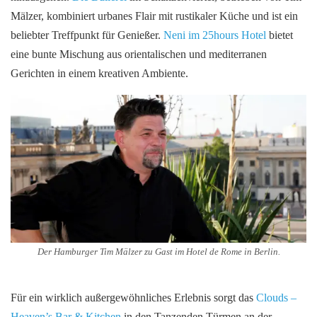
Mälzer, kombiniert urbanes Flair mit rustikaler Küche und ist ein
beliebter Treffpunkt für Genießer.
Neni im 25hours Hotel
bietet
eine bunte Mischung aus orientalischen und mediterranen
Gerichten in einem kreativen Ambiente.
Der Hamburger Tim Mälzer zu Gast im Hotel de Rome in Berlin.
Für ein wirklich außergewöhnliches Erlebnis sorgt das
Clouds –
Heaven’s Bar & Kitchen
in den Tanzenden Türmen an der