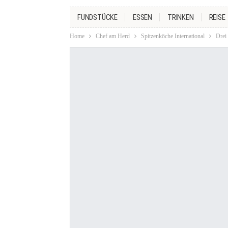
FUNDSTÜCKE
ESSEN
TRINKEN
REISE
Home
Chef am Herd
Spitzenköche International
Drei