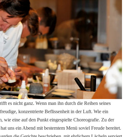
trifft es nicht ganz. Wenn man ihn durch die Reihen seines
freudige, konzentrierte Beflissenheit in der Luft. Wie ein
, wie eine auf den Punkt eingespielte Choreografie. Zu der
n hat uns ein Abend mit besterntem Menü soviel Freude bereitet.
erden die Gerichte beschrieben, mit ehrlichem Lächeln serviert