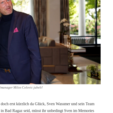
lmanager Milos Colovic jubelt!
 doch erst kürzlich da Glück, Sven
Wassmer
und sein Team
l in Bad
Ragaz
seid, müsst ihr unbedingt Sven im M
emories