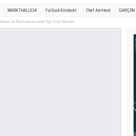
MARKTHALLE24
Für Euch Entdeckt
Chef Am Herd
GARÇON
 Sterne, ein Buch und ein cooler Typ: Sven Wassmer