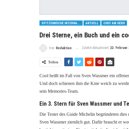
SPITZENKÖCHE INTERNATIONAL
AKTUELL
CHEF AM HERD
Drei Sterne, ein Buch und ein c
Zuletzt Aktualisiert
22. Februar 
Von
Redaktion
Teilen
Cool
heißt im Fall von Sven
Wassmer
ein offener
Und doch schienen ihm die Knie weich zu werden
sein M
emories-Team
.
Ein 3. Stern für Sven Wassmer und T
Die Tester des Guide Michelin begründeten dies 
Sven
Wassmer
ziemlich gut. Dafür braucht er w