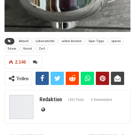
Aktuell
Lebensmittel
selber kochen
Spar-Tipps
sparen
Strom
Vorrat
Zeit
2.146
Teilen
Redaktion
1432 Posts
5 Kommentare