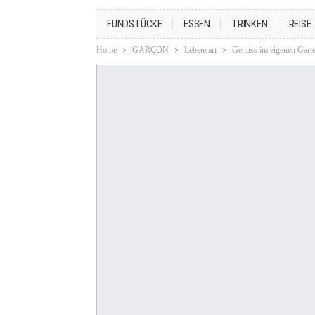
FUNDSTÜCKE
ESSEN
TRINKEN
REISE
Home
GARÇON
Lebensart
Genuss im eigenen Gar