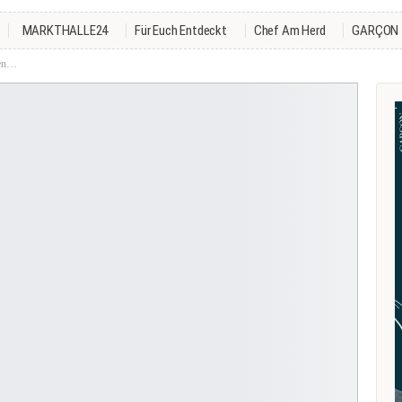
MARKTHALLE24
Für Euch Entdeckt
Chef Am Herd
GARÇON
ten…