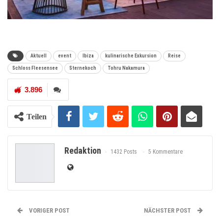
Aktuell
event
Ibiza
kulinarische Exkursion
Reise
Schloss Fleesensee
Sternekoch
Tohru Nakamura
3.896
Teilen
Redaktion
1432 Posts
5 Kommentare
VORIGER POST
NÄCHSTER POST