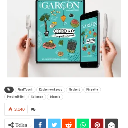
FinalTouch
Küchenwerkzeug
Neuheit
Pinzette
Probierlöffel
Solingen
triangle
3.140
Teilen