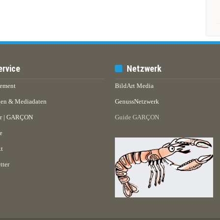
ervice
Netzwerk
ement
BildArt Media
en & Mediadaten
GenussNetzwerk
er | GARÇON
Guide GARÇON
e
t
tter