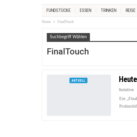
FUNDSTÜCKE
ESSEN
TRINKEN
REISE
Home
FinalTouch
Suchbegriff Wählen
FinalTouch
Heute:
AKTUELL
Redaktion
Ein „Fina
Probierlöf