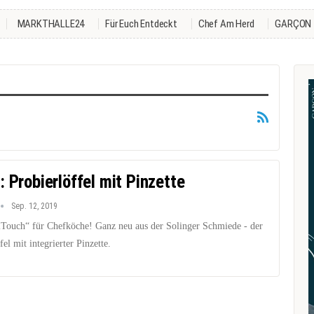
MARKTHALLE24
Für Euch Entdeckt
Chef Am Herd
GARÇON
 Probierlöffel mit Pinzette
Sep. 12, 2019
lTouch“ für Chefköche! Ganz neu aus der Solinger Schmiede - der
fel mit integrierter Pinzette.